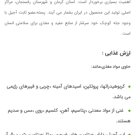
اهمیت بسیاری برخوردار است. استان کرمان و شهرستان رفسنجان، مراکز
اصلی تولید این محصول در ایران بشمار می آیند. پسته،عضو ثابت آجیل با
وجود جثه کوچک خود سرشار از منابع مفید و مغذی برای سلامتی انسان
است .
ارزش غذایی :
حاوی مواد مغذی،مانند:
کربوهیدراتها، پروتئین، اسیدهای آمینه ،چربی و فیبرهای رژیمی
می باشد.
غنی از مواد معدنی ،پتاسیم، آهن، کلسیم ،روی ،مس و سدیم
هستند.
این آجیل، دارای ویتامین های ضروری ،مثل:ویتامین ث ، ب6، آ،