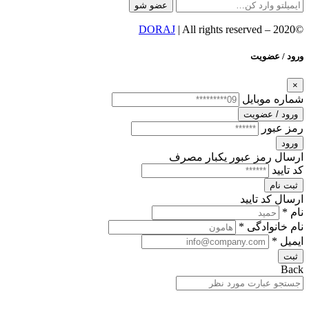
عضو شو
DORAJ
| All rights reserved
©2020 –
ورود / عضویت
×
شماره موبایل
ورود / عضویت
رمز عبور
ورود
ارسال رمز عبور یکبار مصرف
کد تایید
ثبت نام
ارسال کد تایید
نام *
نام خانوادگی *
ایمیل *
ثبت
Back